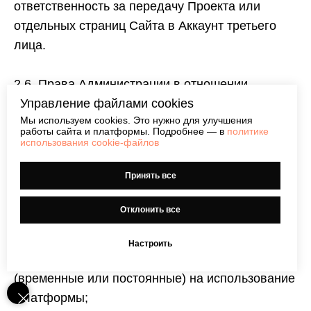
ответственность за передачу Проекта или
отдельных страниц Сайта в Аккаунт третьего
лица.
2.6. Права Администрации в отношении
Платформы.
В дополнение к иным правам
Управление файлами cookies
Мы используем cookies. Это нужно для улучшения
Администрации, указанным в Соглашении,
работы сайта и платформы. Подробнее — в
политике
Администрация также вправе:
использования cookie-файлов
1)
в любой момент изменять, дорабатывать,
Принять все
модифицировать и обновлять Платформу (в
том числе, изменять набор функций, внешний
Отклонить все
вид и логику работы) без согласия и
уведомления Пользователя;
Настроить
2)
устанавливать любые ограничения
(временные или постоянные) на использование
Платформы;