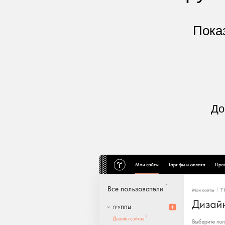
Пока
До