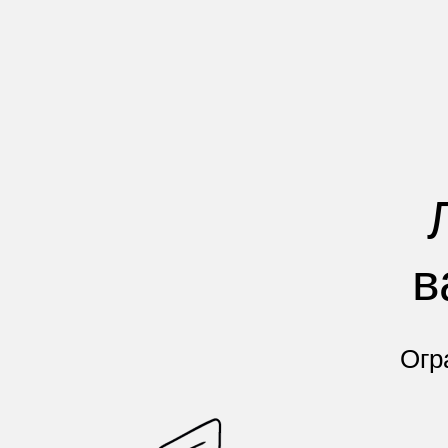
в
Огр