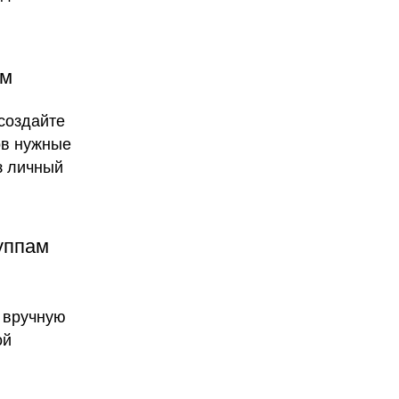
ым
создайте
ов нужные
з личный
руппам
 вручную
ой