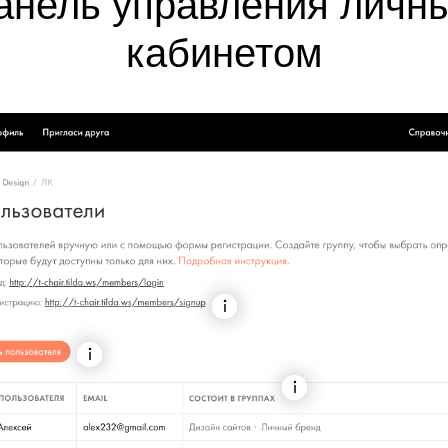
анель управления личн
кабинетом