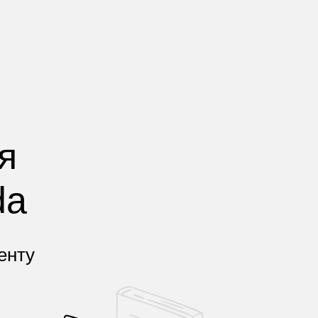
я
da
енту