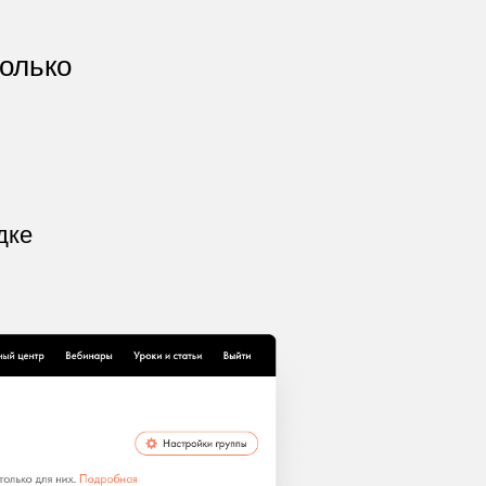
олько
дке