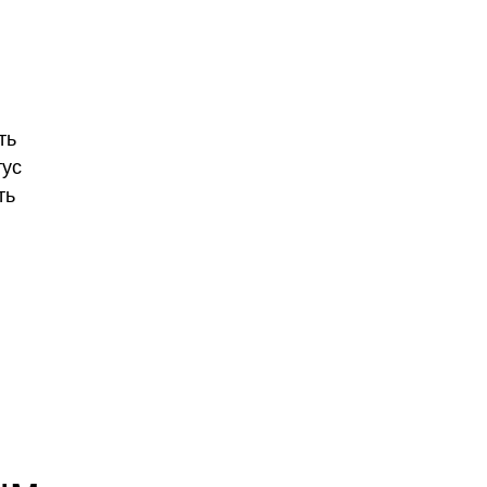
ть
тус
ть