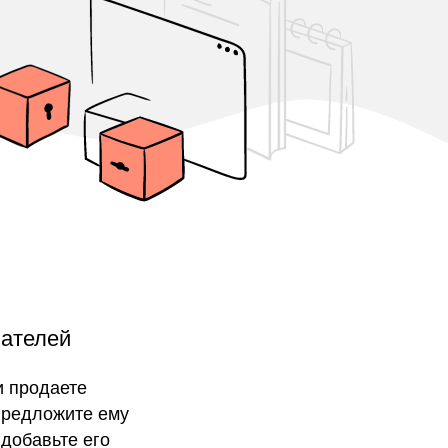
вателей
и продаете
 предложите ему
 добавьте его