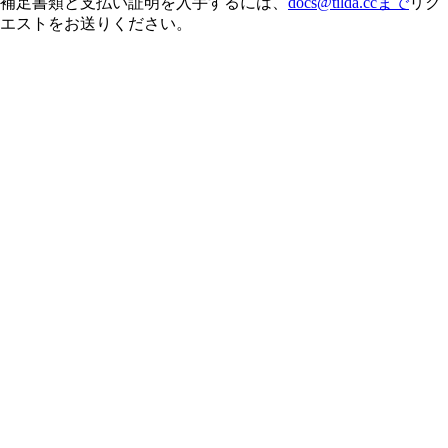
補足書類と支払い証明を入手するには、
docs@tilda.ccまで
リク
エストをお送りください。