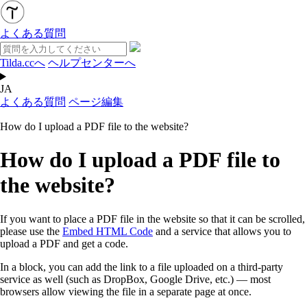
よくある質問
Tilda.ccへ
ヘルプセンターへ
JA
よくある質問
ページ編集
How do I upload a PDF file to the website?
How do I upload a PDF file to
the website?
If you want to place a PDF file in the website so that it can be scrolled,
please use the
Embed HTML Code
and a service that allows you to
upload a PDF and get a code.
In a block, you can add the link to a file uploaded on a third-party
service as well (such as DropBox, Google Drive, etc.) — most
browsers allow viewing the file in a separate page at once.