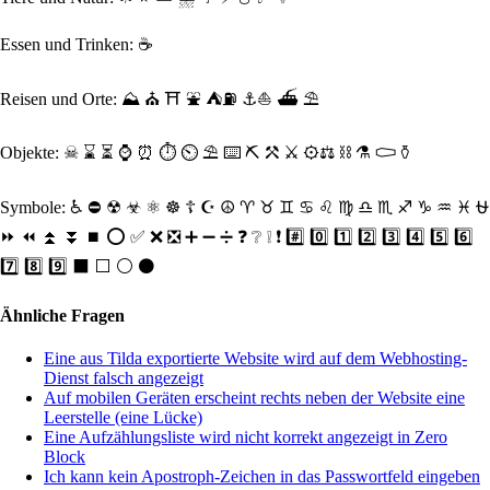
Essen und Trinken:
☕
Reisen und Orte: ⛰ ⛪ ⛩ ⛲ ⛺⛽ ⚓⛵ ⛴ ⛱
Objekte
: ☠ ⌛ ⏳ ⌚ ⏰ ⏱ ⏲ ⛱ ⌨ ⛏ ⚒ ⚔ ⚙⚖ ⛓ ⚗ ⚰ ⚱
Symbole
: ♿ ⛔ ☢ ☣ ⚛ ☸ ☦ ☪ ☮ ♈ ♉ ♊ ♋ ♌ ♍ ♎ ♏ ♐ ♑ ♒ ♓ ⛎
⏩ ⏪ ⏫ ⏬ ⏹ ⭕ ✅ ❌ ❎ ➕ ➖ ➗ ❓ ❔ ❕ ❗ #️⃣ 0️⃣ 1️⃣ 2️⃣ 3️⃣ 4️⃣ 5️⃣ 6️⃣
7️⃣ 8️⃣ 9️⃣ ⬛ ⬜ ⚪ ⚫
Ähnliche Fragen
Eine aus Tilda exportierte Website wird auf dem Webhosting-
Dienst falsch angezeigt
Auf mobilen Geräten erscheint rechts neben der Website eine
Leerstelle (eine Lücke)
Eine Aufzählungsliste wird nicht korrekt angezeigt in Zero
Block
Ich kann kein Apostroph-Zeichen in das Passwortfeld eingeben