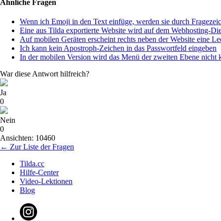
Ähnliche Fragen
Wenn ich Emoji in den Text einfüge, werden sie durch Fragezeic
Eine aus Tilda exportierte Website wird auf dem Webhosting-Die
Auf mobilen Geräten erscheint rechts neben der Website eine Lee
Ich kann kein Apostroph-Zeichen in das Passwortfeld eingeben
In der mobilen Version wird das Menü der zweiten Ebene nicht k
War diese Antwort hilfreich?
Ja
0
Nein
0
Ansichten: 10460
← Zur Liste der Fragen
Tilda.cc
Hilfe-Center
Video-Lektionen
Blog