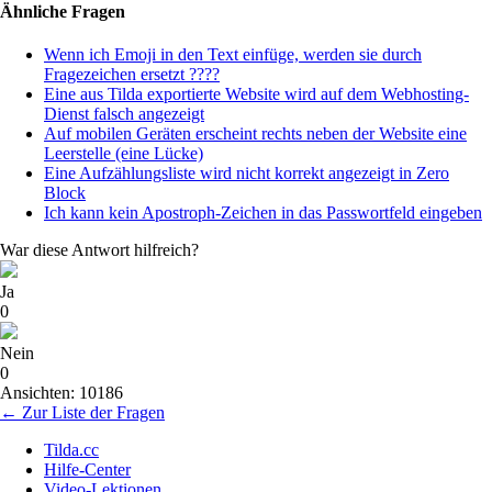
Ähnliche Fragen
Wenn ich Emoji in den Text einfüge, werden sie durch
Fragezeichen ersetzt ????
Eine aus Tilda exportierte Website wird auf dem Webhosting-
Dienst falsch angezeigt
Auf mobilen Geräten erscheint rechts neben der Website eine
Leerstelle (eine Lücke)
Eine Aufzählungsliste wird nicht korrekt angezeigt in Zero
Block
Ich kann kein Apostroph-Zeichen in das Passwortfeld eingeben
War diese Antwort hilfreich?
Ja
0
Nein
0
Ansichten: 10186
← Zur Liste der Fragen
Tilda.cc
Hilfe-Center
Video-Lektionen