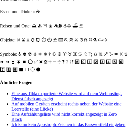
Essen und Trinken:
☕
Reisen und Orte: ⛰ ⛪ ⛩ ⛲ ⛺⛽ ⚓⛵ ⛴ ⛱
Objekte
: ☠ ⌛ ⏳ ⌚ ⏰ ⏱ ⏲ ⛱ ⌨ ⛏ ⚒ ⚔ ⚙⚖ ⛓ ⚗ ⚰ ⚱
Symbole
: ♿ ⛔ ☢ ☣ ⚛ ☸ ☦ ☪ ☮ ♈ ♉ ♊ ♋ ♌ ♍ ♎ ♏ ♐ ♑ ♒ ♓ ⛎
⏩ ⏪ ⏫ ⏬ ⏹ ⭕ ✅ ❌ ❎ ➕ ➖ ➗ ❓ ❔ ❕ ❗ #️⃣ 0️⃣ 1️⃣ 2️⃣ 3️⃣ 4️⃣ 5️⃣ 6️⃣
7️⃣ 8️⃣ 9️⃣ ⬛ ⬜ ⚪ ⚫
Ähnliche Fragen
Eine aus Tilda exportierte Website wird auf dem Webhosting-
Dienst falsch angezeigt
Auf mobilen Geräten erscheint rechts neben der Website eine
Leerstelle (eine Lücke)
Eine Aufzählungsliste wird nicht korrekt angezeigt in Zero
Block
Ich kann kein Apostroph-Zeichen in das Passwortfeld eingeben