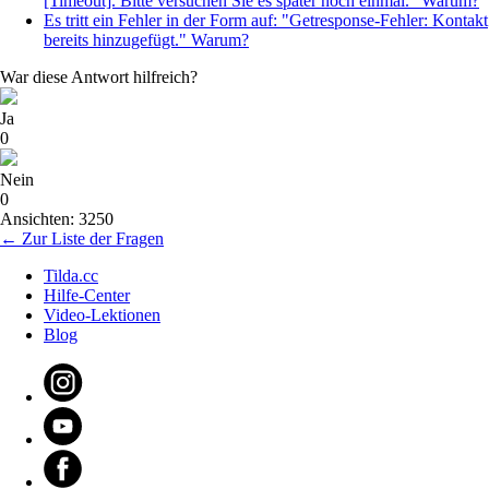
[Timeout]. Bitte versuchen Sie es später noch einmal." Warum?
Es tritt ein Fehler in der Form auf: "Getresponse-Fehler: Kontakt
bereits hinzugefügt." Warum?
War diese Antwort hilfreich?
Ja
0
Nein
0
Ansichten: 3250
← Zur Liste der Fragen
Tilda.cc
Hilfe-Center
Video-Lektionen
Blog