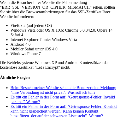
Wenn die Besucher Ihrer Website die Fehlermeldung
"ERR_SSL_VERSION_OR_CIPHER_MISMATCH" sehen, sollten
Sie sie über die Browseranforderungen für das SSL-Zertifikat Ihrer
Website informieren:
Firefox 2 (auf jedem OS)
Windows Vista oder OS X 10.6: Chrome 5.0.342.0, Opera 14,
Safari 4
Internet Explorer 7 unter Windows Vista
Android 4.0
Mobiler Safari unter iOS 4.0
Windows Phone 7
Die Betriebssysteme Windows XP und Android 3 unterstützen das
kostenlose Zertifikat "Let's Encrypt" nicht.
Ähnliche Fragen
Beim Besuch meiner Website sehen die Benutzer eine Meldung:
"Ihre Verbindung ist nicht privat". Was soll ich tun?
Es tritt ein Fehler in der Form auf: "Getresponse-Fehler: Invalid
params." Warum?
Es tritt ein Fehler in der Form auf: "Getresponse-Fehler: Kontakt
kann nicht gespeichert werden: Kann keinen Kontakt
hinzufügen, der auf der schwarzen Liste steht". Warum?