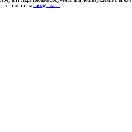
Получить закрывающие документы или подтверждение платежа
— напишите на
docs@tilda.cc