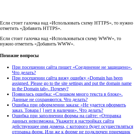
Если стоит галочка над «Использовать схему HTTPS», то нужно
отметить «Добавить HTTPS».
Если стоит галочка над «Использоваться схему WWW», то
нужно отметить «Добавить WWW».
Похожие вопросы
При посещении сайта пишет «Соединение не защищено».
Что делать?
При посещении сайта вижу ошибку «Domain has been
assigned. Please go to the site settings and put the domain name
in the Domain tab». Почему?
Появилась ошибка: «Слишком много текста в блоке».
Данные не сохраняются. Что делать?
Ошибка при оформлении заказа: «Не удается оформить
заказ. Товара [ ] нет в наличии». Что делать?
Ошибка при заполнении формы на сайте: «Отправка
данных невозможна. Укажите в настройках сайта
действующее имя домена, с которого будет осуществляться
отправка форм. Или же к форме не подключен приемщик