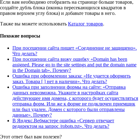
Если вам необходимо отобразить на странице больше товаров,
создайте дубль блока (иконка пересекающихся квадратов в
правом верхнем углу блока) и добавьте товары в него.
Также вы можете использовать
Каталог товаров
.
Похожие вопросы
При посещении сайта пишет «Соединение не защищено».
Что делать?
При посещении сайта вижу ошибку «Domain has been
assigned. Please go to the site settings and put the domain name
in the Domain tab». Почему?
Ошибка при оформлении заказа: «Не удается оформить
заказ. Товара [ ] нет в наличии». Что делать?
Ошибка при заполнении формы на сайте: «Отправка
данных невозможна. Укажите в настройках сайта
действующее имя домена, с которого будет осуществляться
отправка форм. Или же к форме не подключен приемщик
или был удален. Домен с которого были отправлены
данные». Почему?
В Яндекс.Вебмастере ошибка «Сервер отвечает
редиректом на запрос /robots.txt». Что делать?
Этот ответ был вам полезен?