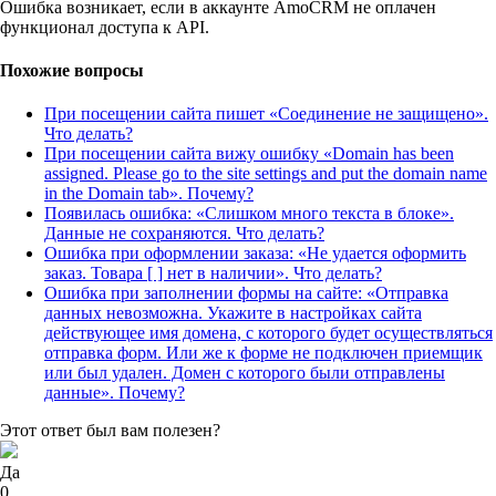
Ошибка возникает, если в аккаунте AmoCRM не оплачен
функционал доступа к API.
Похожие вопросы
При посещении сайта пишет «Соединение не защищено».
Что делать?
При посещении сайта вижу ошибку «Domain has been
assigned. Please go to the site settings and put the domain name
in the Domain tab». Почему?
Появилась ошибка: «Слишком много текста в блоке».
Данные не сохраняются. Что делать?
Ошибка при оформлении заказа: «Не удается оформить
заказ. Товара [ ] нет в наличии». Что делать?
Ошибка при заполнении формы на сайте: «Отправка
данных невозможна. Укажите в настройках сайта
действующее имя домена, с которого будет осуществляться
отправка форм. Или же к форме не подключен приемщик
или был удален. Домен с которого были отправлены
данные». Почему?
Этот ответ был вам полезен?
Да
0