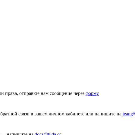
аши права, отправьте нам сообщение через
форму
братной связи в вашем личном кабинете или напишите на
team@
а — напишите на
docs@tilda.cc