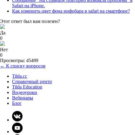
Сообщение "На странице повторно возникла проблема" в
Safari на iPhone.
Как изменить цвет фона инфобара в safari на смартфоне?
Этот ответ был вам полезен?
Да
0
Нет
0
Просмотры: 45499
← К списку вопросов
Tilda.cc
Справочный центр
Tilda Education
Видеоуроки
Вебинары
Блог