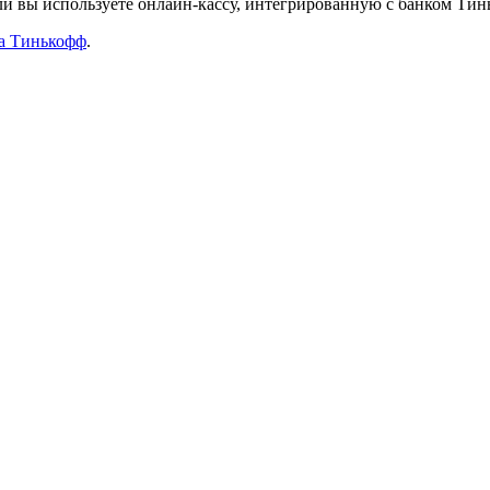
и вы используете онлайн-кассу, интегрированную с банком Тин
ка Тинькофф
.