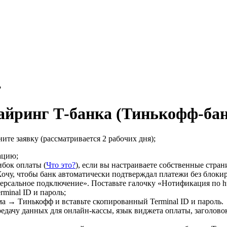
?
айринг Т-банка (Тинькофф-бан
ните заявку (рассматривается 2 рабочих дня);
ацию;
ибок оплаты (
Что это?
), если вы настраиваете собственные стра
чу, чтобы банк автоматически подтверждал платежи без блокиро
рсальное подключение». Поставьте галочку «Нотификация по ht
rminal ID и пароль;
а → Тинькофф и вставьте скопированный Terminal ID и пароль.
дачу данных для онлайн-кассы, язык виджета оплаты, заголовок