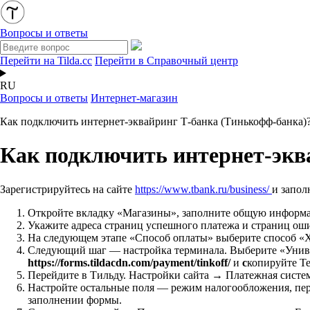
Вопросы и ответы
Перейти на Tilda.cc
Перейти в Справочный центр
RU
Вопросы и ответы
Интернет-магазин
Как подключить интернет-эквайринг Т-банка (Тинькофф-банка)
Как подключить интернет-экв
Зарегистрируйтесь на сайте
https://www.tbank.ru/business/
и запол
Откройте вкладку «Магазины», заполните общую информ
Укажите адреса страниц успешного платежа и страниц ош
На следующем этапе «Способ оплаты» выберите способ «Хо
Следующий шаг — настройка терминала.
Выберите «Униве
https://forms.tildacdn.com/payment/tinkoff/
и
с
копируйте Te
Перейдите в Тильду. Настройки сайта → Платежная систем
Настройте остальные поля — режим налогообложения, пере
заполнении формы.