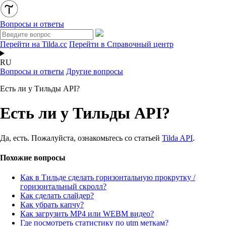
Вопросы и ответы
Перейти на Tilda.cc
Перейти в Справочный центр
RU
Вопросы и ответы
Другие вопросы
Есть ли у Тильды API?
Есть ли у Тильды API?
Да, есть. Пожалуйста, ознакомьтесь со статьей
Tilda API
.
Похожие вопросы
Как в Тильде сделать горизонтальную прокрутку /
горизонтальный скролл?
Как сделать слайдер?
Как убрать капчу?
Как загрузить MP4 или WEBM видео?
Где посмотреть статистику по utm меткам?