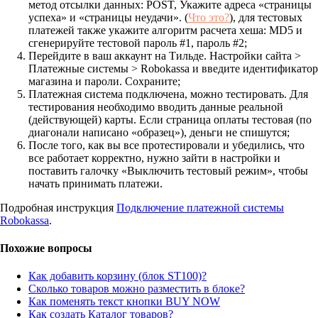
м
етод отсылки данных: POST, Укажите адреса «страницы
успеха» и «страницы неудачи». (
Что это?
), для тестовых
платежей также укажите алгоритм расчета хеша: MD5 и
сгенерируйте тестовой пароль #1, пароль #2;
Перейдите в ваш аккаунт на Тильде. Настройки сайта >
Платежные системы > Robokassa и введите идентификатор
магазина и пароли. Сохраните;
Платежная система подключена, можно тестировать. Для
тестирования необходимо вводить данные реальной
(действующей) карты. Если страница оплаты тестовая (по
диагонали написано «образец»), деньги не спишутся;
После того, как вы все протестировали и убедились, что
все работает корректно, нужно зайти в настройки и
поставить галочку «Выключить тестовый режим», чтобы
начать принимать платежи.
Подробная инструкция
Подключение платежной системы
Robokassa
.
Похожие вопросы
Как добавить корзину (блок ST100)?
Сколько товаров можно разместить в блоке?
Как поменять текст кнопки BUY NOW
Как создать Каталог товаров?