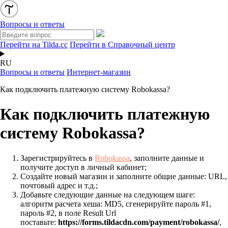
Вопросы и ответы
Перейти на Tilda.cc
Перейти в Справочный центр
RU
Вопросы и ответы
Интернет-магазин
Как подключить платежную систему Robokassa?
Как подключить платежную
систему Robokassa?
Зарегистрируйтесь
в
Robokassa
, заполните данные и
получите доступ в личный кабинет;
Создайте новый магазин и заполните общие данные: URL,
почтовый адрес и т.д.;
Добавьте следующие данные на следующем шаге:
а
лгоритм расчета хеша: MD5, сгенерируйте пароль #1,
пароль #2, в поле Result Url
поставьте:
https://forms.tildacdn.com/payment/robokassa/
,