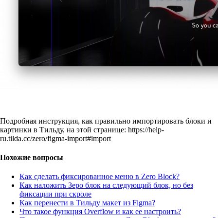
Подробная инструкция, как правильно импортировать блоки и
картинки в Тильду, на этой странице: https://help-
ru.tilda.cc/zero/figma-import#import
Похожие вопросы
Как сделать фиксированное меню в Zero Block?
Как наложить Зеро блок на следующий блок, но без
фиксации при скроле
Как перенести в Тильду макет из Figma?
Что такое функция Overflow и как ее настроить?