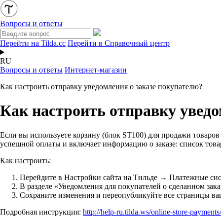
Вопросы и ответы
Перейти на Tilda.cc
Перейти в Справочный центр
RU
Вопросы и ответы
Интернет-магазин
Как настроить отправку уведомления о заказе покупателю?
Как настроить отправку уведо
Если вы используете корзину (блок ST100) для продажи товаров 
успешной оплаты и включает информацию о заказе: список товар
Как настроить:
Перейдите
в Настройки сайта на Тильде → Платежные си
В
разделе «Уведомления для покупателей о сделанном зака
Сохраните изменения и переопубликуйте все страницы ваш
Подробная инструкция:
http://help-ru.tilda.ws/online-store-payments/