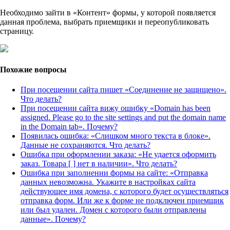
Необходимо зайти в «Контент» формы, у которой появляется
данная проблема, выбрать приемщики и переопубликовать
страницу.
Похожие вопросы
При посещении сайта пишет «Соединение не защищено».
Что делать?
При посещении сайта вижу ошибку «Domain has been
assigned. Please go to the site settings and put the domain name
in the Domain tab». Почему?
Появилась ошибка: «Слишком много текста в блоке».
Данные не сохраняются. Что делать?
Ошибка при оформлении заказа: «Не удается оформить
заказ. Товара [ ] нет в наличии». Что делать?
Ошибка при заполнении формы на сайте: «Отправка
данных невозможна. Укажите в настройках сайта
действующее имя домена, с которого будет осуществляться
отправка форм. Или же к форме не подключен приемщик
или был удален. Домен с которого были отправлены
данные». Почему?