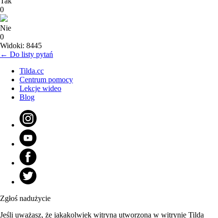
Tak
0
Nie
0
Widoki: 8445
← Do listy pytań
Tilda.cc
Centrum pomocy
Lekcje wideo
Blog
Zgłoś nadużycie
Jeśli uważasz, że jakakolwiek witryna utworzona w witrynie Tilda