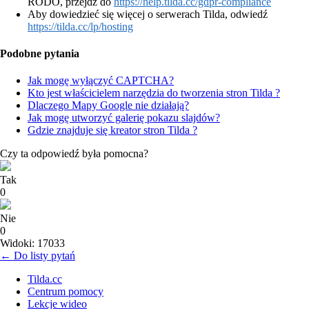
RODO, przejdź do
https://help.tilda.cc/gdpr-compliance
Aby dowiedzieć się więcej o serwerach Tilda, odwiedź
https://tilda.cc/lp/hosting
Podobne pytania
Jak mogę wyłączyć CAPTCHA?
Kto jest właścicielem narzędzia do tworzenia stron Tilda ?
Dlaczego Mapy Google nie działają?
Jak mogę utworzyć galerię pokazu slajdów?
Gdzie znajduje się kreator stron Tilda ?
Czy ta odpowiedź była pomocna?
Tak
0
Nie
0
Widoki: 17033
← Do listy pytań
Tilda.cc
Centrum pomocy
Lekcje wideo