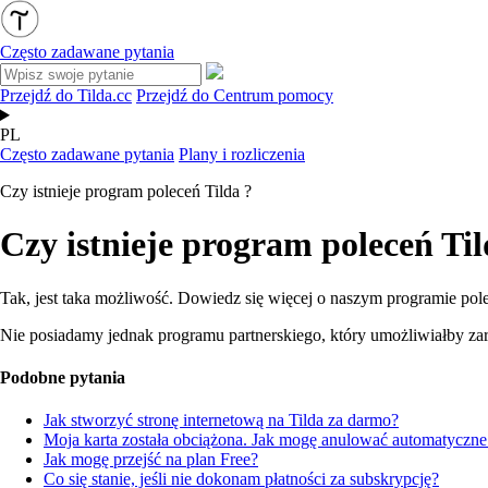
Często zadawane pytania
Przejdź do Tilda.cc
Przejdź do Centrum pomocy
PL
Często zadawane pytania
Plany i rozliczenia
Czy istnieje program poleceń Tilda ?
Czy istnieje program poleceń Til
Tak, jest taka możliwość. Dowiedz się więcej o naszym programie po
Nie posiadamy jednak programu partnerskiego, który umożliwiałby zar
Podobne pytania
Jak stworzyć stronę internetową na Tilda za darmo?
Moja karta została obciążona. Jak mogę anulować automatyczne 
Jak mogę przejść na plan Free?
Co się stanie, jeśli nie dokonam płatności za subskrypcję?