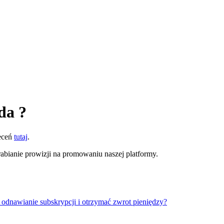
da ?
leceń
tutaj
.
abianie prowizji na promowaniu naszej platformy.
odnawianie subskrypcji i otrzymać zwrot pieniędzy?