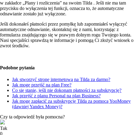
w zakładce „Plany i rozliczenia” na swoim Tilda . Jeśli nie ma tam
przycisku do wyłączenia tej funkcji, oznacza to, że automatyczne
odnawianie zostało już wyłączone.
Jeśli dokonałeś płatności przez pomyłkę lub zapomniałeś wyłączyć
automatyczne odnawianie, skontaktuj się z nami, korzystając z
formularza znajdującego się w prawym dolnym rogu Twojego konta.
Nasi specjaliści sprawdzą te informacje i pomogą Ci złożyć wniosek o
zwrot środków.
Podobne pytania
Jak stworzyć stronę internetową na Tilda za darmo?
Jak mogę przejść na plan Free?
Co się stanie, jeśli nie dokonam płatności za subskrypcję?
Jak przejść z planu Personal na plan Business?
Jak mogę zapłacić za subskrypcję Tilda za pomocą YooMoney
(dawniej Yandex Money)?
Czy ta odpowiedź była pomocna?
Tak
0