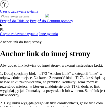
Często zadawane pytania
Przejdź do Tilda.cc
Przejdź do Centrum pomocy
PL
Często zadawane pytania
Inne pytania
Anchor link do innej strony
Anchor link do innej strony
Aby dodać link kotwicy do innej strony, wykonaj następujące kroki:
1. Dodaj specjalny blok - T173 "Anchor Link" z kategorii "Inne" w
odpowiednie miejsce. Na karcie Zawartość bloku T173 określ żądaną
nazwę linku zakotwiczenia, na przykład: kontakty. Teraz możesz
przejść do miejsca, w którym znajduje się blok T173, dodając link
wyglądający jak #kontakty na przyciskach lub w menu. Sam blok jest
niewidoczny.
2. Użyj linku wyglądającego jak tilda.com#contacts, gdzie tilda.com