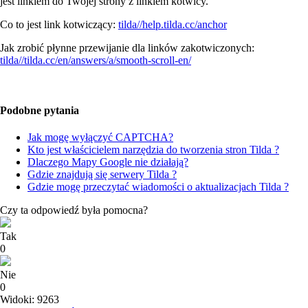
jest linkiem do Twojej strony z linkiem kotwicy.
Co to jest link kotwiczący:
tilda//help.tilda.cc/anchor
Jak zrobić płynne przewijanie dla linków zakotwiczonych:
tilda//tilda.cc/en/answers/a/smooth-scroll-en/
Podobne pytania
Jak mogę wyłączyć CAPTCHA?
Kto jest właścicielem narzędzia do tworzenia stron Tilda ?
Dlaczego Mapy Google nie działają?
Gdzie znajdują się serwery Tilda ?
Gdzie mogę przeczytać wiadomości o aktualizacjach Tilda ?
Czy ta odpowiedź była pomocna?
Tak
0
Nie
0
Widoki: 9263