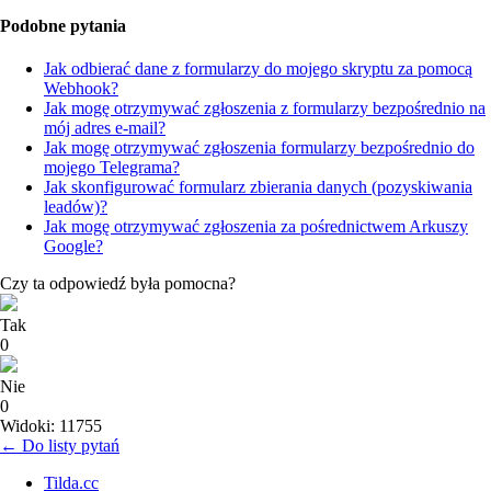
Podobne pytania
Jak odbierać dane z formularzy do mojego skryptu za pomocą
Webhook?
Jak mogę otrzymywać zgłoszenia z formularzy bezpośrednio na
mój adres e-mail?
Jak mogę otrzymywać zgłoszenia formularzy bezpośrednio do
mojego Telegrama?
Jak skonfigurować formularz zbierania danych (pozyskiwania
leadów)?
Jak mogę otrzymywać zgłoszenia za pośrednictwem Arkuszy
Google?
Czy ta odpowiedź była pomocna?
Tak
0
Nie
0
Widoki: 11755
← Do listy pytań
Tilda.cc