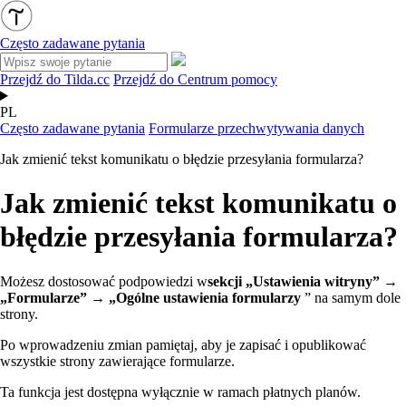
Często zadawane pytania
Przejdź do Tilda.cc
Przejdź do Centrum pomocy
PL
Często zadawane pytania
Formularze przechwytywania danych
Jak zmienić tekst komunikatu o błędzie przesyłania formularza?
Jak zmienić tekst komunikatu o
błędzie przesyłania formularza?
Możesz dostosować podpowiedzi w
sekcji „Ustawienia witryny” →
„Formularze” → „Ogólne ustawienia formularzy
” na samym dole
strony.
Po wprowadzeniu zmian pamiętaj, aby je zapisać i opublikować
wszystkie strony zawierające formularze.
Ta funkcja jest dostępna wyłącznie w ramach płatnych planów.