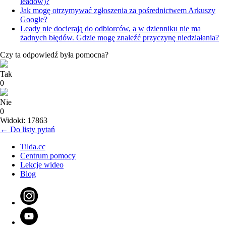
leadów)?
Jak mogę otrzymywać zgłoszenia za pośrednictwem Arkuszy
Google?
Leady nie docierają do odbiorców, a w dzienniku nie ma
żadnych błędów. Gdzie mogę znaleźć przyczynę niedziałania?
Czy ta odpowiedź była pomocna?
Tak
0
Nie
0
Widoki: 17863
← Do listy pytań
Tilda.cc
Centrum pomocy
Lekcje wideo
Blog