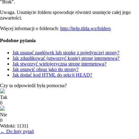
"Brak".
Uwaga. Usunięcie folderu spowoduje również usunięcie całej jego
zawartości.
Więcej informacji o folderach:
http://help.tilda.ws/folders
Podobne pytania
Jak usunąć nagłówek lub stopkę z pojedynczej strony?
Jak zduplikować (utworzyć kopię) stronę internetową?
Jak stworzyć wielojęzyczną stronę internetową?
Jak ustawić obraz jako tło strony?
Jak dodać kod HTML do sekcji HEAD?
Czy ta odpowiedź była pomocna?
Tak
0
Nie
0
Widoki: 11311
← Do listy pytań