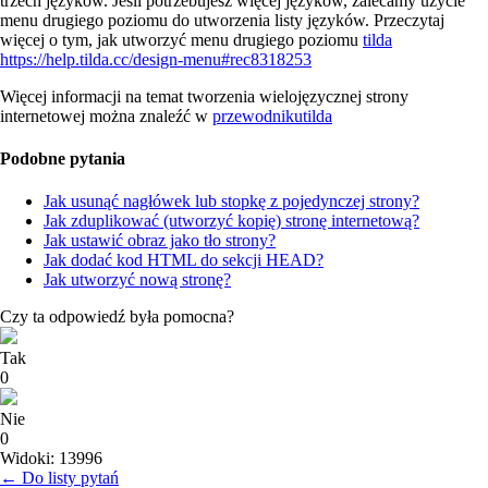
trzech języków. Jeśli potrzebujesz więcej języków, zalecamy użycie
menu drugiego poziomu do utworzenia listy języków. Przeczytaj
więcej o tym, jak utworzyć menu drugiego poziomu
tilda
https://help.tilda.cc/design-menu#rec8318253
Więcej informacji na temat tworzenia wielojęzycznej strony
internetowej można znaleźć w
przewodnikutilda
Podobne pytania
Jak usunąć nagłówek lub stopkę z pojedynczej strony?
Jak zduplikować (utworzyć kopię) stronę internetową?
Jak ustawić obraz jako tło strony?
Jak dodać kod HTML do sekcji HEAD?
Jak utworzyć nową stronę?
Czy ta odpowiedź była pomocna?
Tak
0
Nie
0
Widoki: 13996
← Do listy pytań