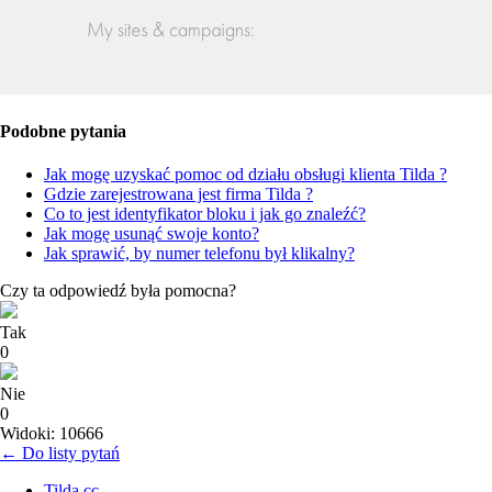
Podobne pytania
Jak mogę uzyskać pomoc od działu obsługi klienta Tilda ?
Gdzie zarejestrowana jest firma Tilda ?
Co to jest identyfikator bloku i jak go znaleźć?
Jak mogę usunąć swoje konto?
Jak sprawić, by numer telefonu był klikalny?
Czy ta odpowiedź była pomocna?
Tak
0
Nie
0
Widoki: 10666
← Do listy pytań
Tilda.cc