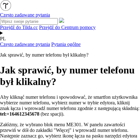
Często zadawane pytania
Przejdź do Tilda.cc
Przejdź do Centrum pomocy
PL
Często zadawane pytania
Pytania ogólne
Jak sprawić, by numer telefonu był klikalny?
Jak sprawić, by numer telefonu
był klikalny?
Aby kliknąć numer telefonu i spowodować, że smartfon użytkownika
wybierze numer telefonu, wybierz numer w trybie edytora, kliknij
znak łącza i wprowadź numer telefonu zgodnie z następującą składnią:
tel:+164612345678
(bez spacji).
Załóżmy, że wybrano blok menu ME301. W panelu zawartości
przewiń w dół do zakładki "Więcej" i wprowadź numer telefonu.
Następnie zaznacz go, wybierz ikonę łącza na pasku narzędzi edytora