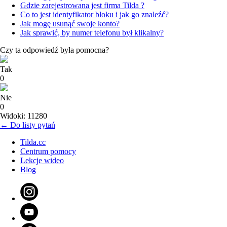
Gdzie zarejestrowana jest firma Tilda ?
Co to jest identyfikator bloku i jak go znaleźć?
Jak mogę usunąć swoje konto?
Jak sprawić, by numer telefonu był klikalny?
Czy ta odpowiedź była pomocna?
Tak
0
Nie
0
Widoki: 11280
← Do listy pytań
Tilda.cc
Centrum pomocy
Lekcje wideo
Blog