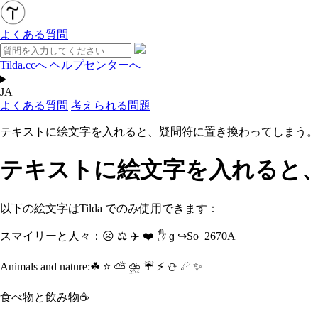
よくある質問
Tilda.ccへ
ヘルプセンターへ
JA
よくある質問
考えられる問題
テキストに絵文字を入れると、疑問符に置き換わってしまう。
テキストに絵文字を入れると
以下の絵文字はTilda でのみ使用できます：
スマイリーと人々：
☹ ⚖️ ✈️ ❤️ ✋ ɡ ↪So_2670A
Animals and nature:
☘ ⭐ ⛅ ⛈ ☔ ⚡ ⛄ ☄ ✨
食べ物と飲み物
☕