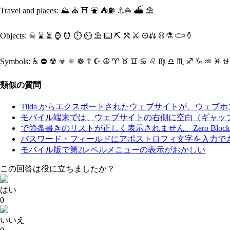
Travel and places: ⛰ ⛪ ⛩ ⛲ ⛺⛽ ⚓⛵ ⛴ ⛱
Objects
: ☠ ⌛ ⏳ ⌚ ⏰ ⏱ ⏲ ⛱ ⌨ ⛏ ⚒ ⚔ ⚙⚖ ⛓ ⚗ ⚰ ⚱
Symbols
: ♿ ⛔ ☢ ☣ ⚛ ☸ ☦ ☪ ☮ ♈ ♉ ♊ ♋ ♌ ♍ ♎ ♏ ♐ ♑ ♒ ♓ ⛎ ⏩ ⏪ ⏫ 
類似の質問
Tilda からエクスポートされたウェブサイトが、ウェ
モバイル端末では、ウェブサイトの右側に空白（ギャッ
で箇条書きのリストが正しく表示されません。Zero Block
パスワード・フィールドにアポストロフィ文字を入力で
モバイル版で第2レベルメニューの表示がおかしい
この回答は役に立ちましたか？
はい
0
いいえ