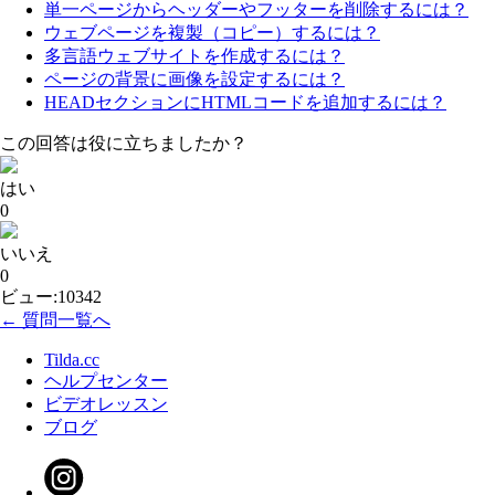
単一ページからヘッダーやフッターを削除するには？
ウェブページを複製（コピー）するには？
多言語ウェブサイトを作成するには？
ページの背景に画像を設定するには？
HEADセクションにHTMLコードを追加するには？
この回答は役に立ちましたか？
はい
0
いいえ
0
ビュー:10342
← 質問一覧へ
Tilda.cc
ヘルプセンター
ビデオレッスン
ブログ