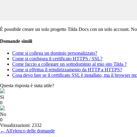
È possibile creare un solo progetto Tilda Docs con un solo account. No
Domande simili
Come si collega un dominio personalizzato?
Come si configura il certificato HTTPS / SSL?
Come faccio a collegare un sottodominio al mio sito Tilda ?
Come si effettua il reindirizzamento da HTTP a HTTPS?
Cosa devo fare se il certificato SSL è installato, ma il browser m
Questa risposta è stata utile?
Sì
0
No
0
Visualizzazioni: 2332
← All'elenco delle domande