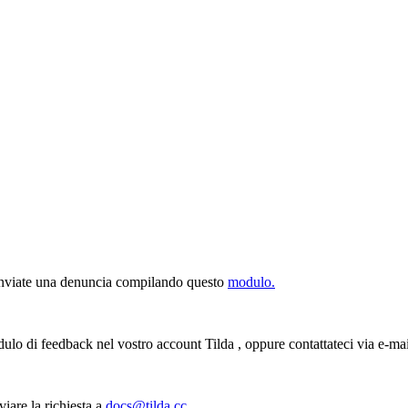
i, inviate una denuncia compilando questo
modulo.
modulo di feedback nel vostro account Tilda , oppure contattateci via e-ma
iare la richiesta a
docs@tilda.cc