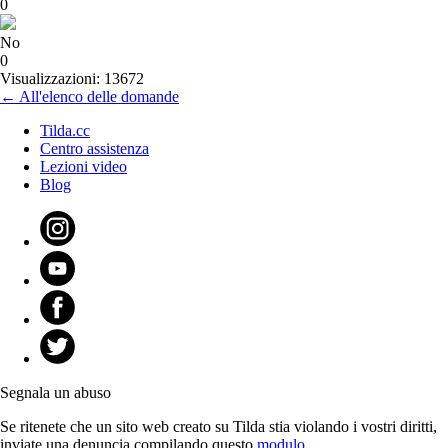
0
No
0
Visualizzazioni: 13672
← All'elenco delle domande
Tilda.cc
Centro assistenza
Lezioni video
Blog
Segnala un abuso
Se ritenete che un sito web creato su Tilda stia violando i vostri diritti,
inviate una denuncia compilando questo
modulo.