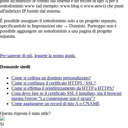
punti all'indirizzo IP fornito dal sistema e un record di tipo A per il
sottodominio www (ad esempio: www.blog o www.news) che punti
all'indirizzo IP fornito dal sistema.
È possibile assegnare il sottodominio solo a un progetto separato,
specificandolo in Impostazioni sito → Dominio. Purtroppo non è
possibile aggiungere un sottodominio a una pagina di progetto
separata.
Per saperne di più, leggete la nostra guida
Domande simili
Come si collega un dominio personalizzato?
Come si configura il certificato HTTPS / SSL?
Come si effettua il reindirizzamento da HTTP a HTTPS?
Cosa devo fare se il certificato SSL è installato, ma il browser
mostra l'errore "La connessione non è sicura"?
Come aggiungere un record di tipo A o CNAME
Questa risposta è stata utile?
Sì