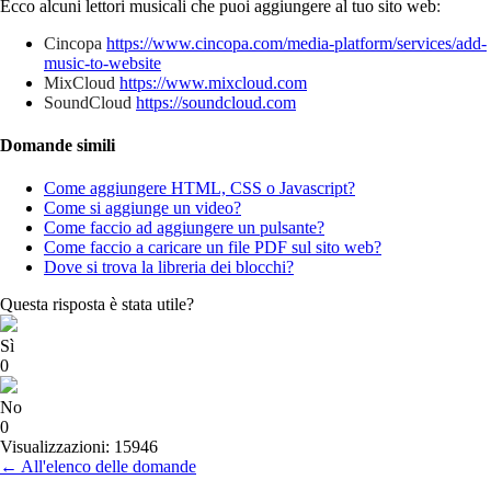
Ecco alcuni lettori musicali che puoi aggiungere al tuo sito web
:
Cincopa
https://www.cincopa.com/media-platform/services/add-
music-to-website
MixCloud
https://www.mixcloud.com
SoundCloud
https://soundcloud.com
Domande simili
Come aggiungere HTML, CSS o Javascript?
Come si aggiunge un video?
Come faccio ad aggiungere un pulsante?
Come faccio a caricare un file PDF sul sito web?
Dove si trova la libreria dei blocchi?
Questa risposta è stata utile?
Sì
0
No
0
Visualizzazioni: 15946
← All'elenco delle domande