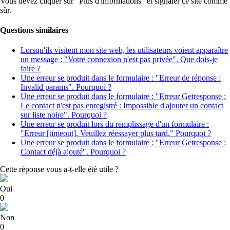
Vous devez cliquer sur "Plus d'informations" et signaler ce site comme
sûr.
Questions similaires
Lorsqu'ils visitent mon site web, les utilisateurs voient apparaître
un message : "Votre connexion n'est pas privée". Que dois-je
faire ?
Une erreur se produit dans le formulaire : "Erreur de réponse :
Invalid params". Pourquoi ?
Une erreur se produit dans le formulaire : "Erreur Getresponse :
Le contact n'est pas enregistré : Impossible d'ajouter un contact
sur liste noire". Pourquoi ?
Une erreur se produit lors du remplissage d'un formulaire :
"Erreur [timeout]. Veuillez réessayer plus tard." Pourquoi ?
Une erreur se produit dans le formulaire : "Erreur Getresponse :
Contact déjà ajouté". Pourquoi ?
Cette réponse vous a-t-elle été utile ?
Oui
0
Non
0