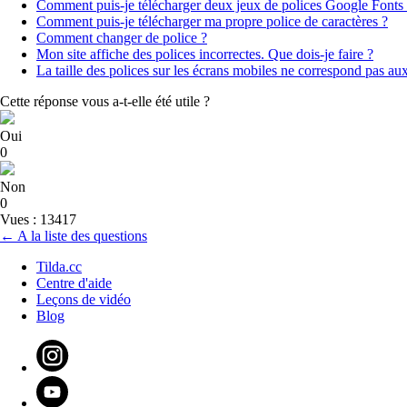
Comment puis-je télécharger deux jeux de polices Google Fonts
Comment puis-je télécharger ma propre police de caractères ?
Comment changer de police ?
Mon site affiche des polices incorrectes. Que dois-je faire ?
La taille des polices sur les écrans mobiles ne correspond pas aux 
Cette réponse vous a-t-elle été utile ?
Oui
0
Non
0
Vues : 13417
← A la liste des questions
Tilda.cc
Centre d'aide
Leçons de vidéo
Blog