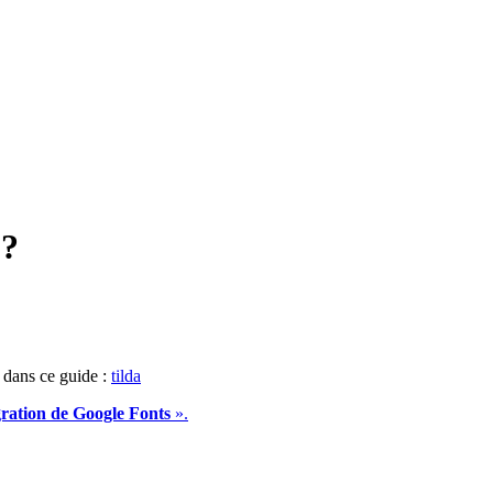
 ?
e dans ce guide :
tilda
gration de Google Fonts
».