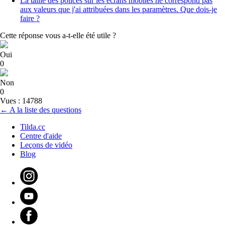
La taille des polices sur les écrans mobiles ne correspond pas
aux valeurs que j'ai attribuées dans les paramètres. Que dois-je
faire ?
Cette réponse vous a-t-elle été utile ?
Oui
0
Non
0
Vues : 14788
← A la liste des questions
Tilda.cc
Centre d'aide
Leçons de vidéo
Blog