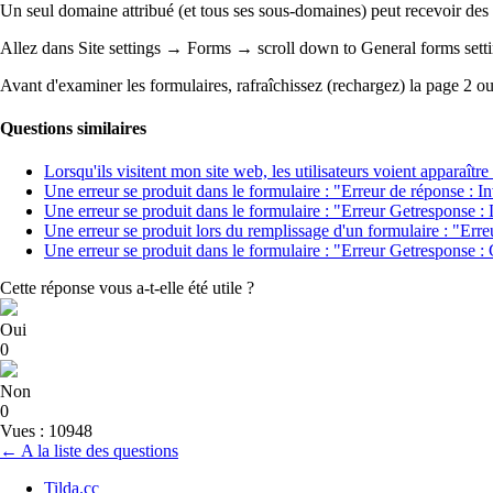
Un seul domaine attribué (et tous ses sous-domaines) peut recevoir de
Allez dans Site settings → Forms → scroll down to General forms set
Avant d'examiner les formulaires, rafraîchissez (rechargez) la page 2 ou 
Questions similaires
Lorsqu'ils visitent mon site web, les utilisateurs voient apparaît
Une erreur se produit dans le formulaire : "Erreur de réponse : I
Une erreur se produit dans le formulaire : "Erreur Getresponse : L
Une erreur se produit lors du remplissage d'un formulaire : "Erre
Une erreur se produit dans le formulaire : "Erreur Getresponse :
Cette réponse vous a-t-elle été utile ?
Oui
0
Non
0
Vues : 10948
← A la liste des questions
Tilda.cc