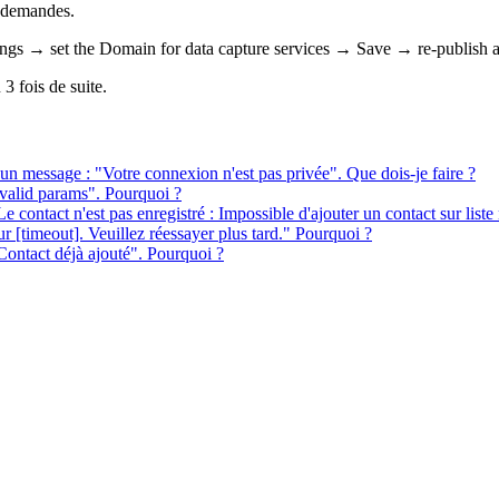
s demandes.
tings → set the Domain
for data capture services
→
Save → re-publish al
3 fois de suite.
re un message : "Votre connexion n'est pas privée". Que dois-je faire ?
nvalid params". Pourquoi ?
e contact n'est pas enregistré : Impossible d'ajouter un contact sur liste
ur [timeout]. Veuillez réessayer plus tard." Pourquoi ?
 Contact déjà ajouté". Pourquoi ?