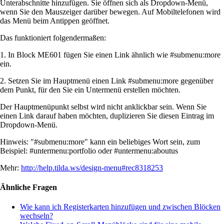
Unterabschnitte hinzufügen. Sie öffnen sich als Dropdown-Menü,
wenn Sie den Mauszeiger darüber bewegen. Auf Mobiltelefonen wird
das Menü beim Antippen geöffnet.
Das funktioniert folgendermaßen:
1. In Block МЕ601 fügen Sie einen Link ähnlich wie #submenu:more
ein.
2. Setzen Sie im Hauptmenü einen Link #submenu:more gegenüber
dem Punkt, für den Sie ein Untermenü erstellen möchten.
Der Hauptmenüpunkt selbst wird nicht anklickbar sein. Wenn Sie
einen Link darauf haben möchten, duplizieren Sie diesen Eintrag im
Dropdown-Menü.
Hinweis: "#submenu:more" kann ein beliebiges Wort sein, zum
Beispiel: #untermenu:portfolio oder #untermenu:aboutus
Mehr:
http://help.tilda.ws/design-menu#rec8318253
Ähnliche Fragen
Wie kann ich Registerkarten hinzufügen und zwischen Blöcken
wechseln?