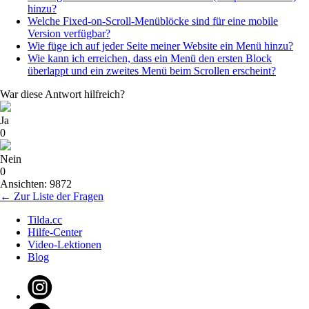
hinzu?
Welche Fixed-on-Scroll-Menüblöcke sind für eine mobile
Version verfügbar?
Wie füge ich auf jeder Seite meiner Website ein Menü hinzu?
Wie kann ich erreichen, dass ein Menü den ersten Block
überlappt und ein zweites Menü beim Scrollen erscheint?
War diese Antwort hilfreich?
Ja
0
Nein
0
Ansichten: 9872
← Zur Liste der Fragen
Tilda.cc
Hilfe-Center
Video-Lektionen
Blog