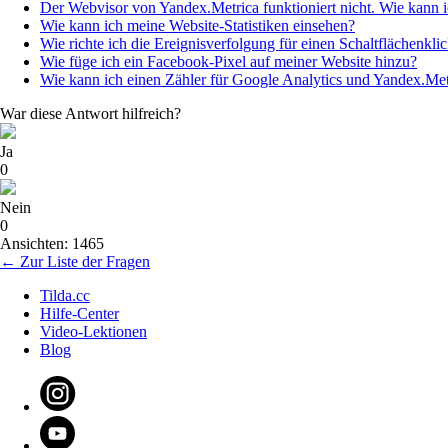
Der Webvisor von Yandex.Metrica funktioniert nicht. Wie kann 
Wie kann ich meine Website-Statistiken einsehen?
Wie richte ich die Ereignisverfolgung für einen Schaltflächenkli
Wie füge ich ein Facebook-Pixel auf meiner Website hinzu?
Wie kann ich einen Zähler für Google Analytics und Yandex.Metr
War diese Antwort hilfreich?
Ja
0
Nein
0
Ansichten: 1465
← Zur Liste der Fragen
Tilda.cc
Hilfe-Center
Video-Lektionen
Blog