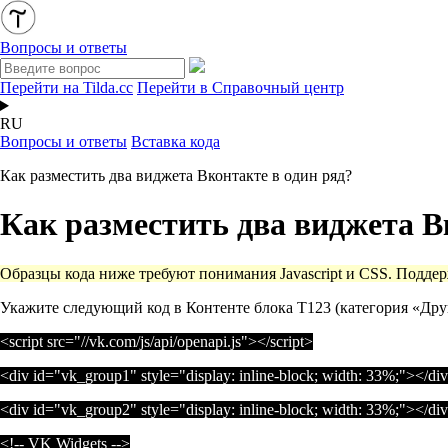
Вопросы и ответы
Перейти на Tilda.cc
Перейти в Справочный центр
RU
Вопросы и ответы
Вставка кода
Как разместить два виджета Вконтакте в один ряд?
Как разместить два виджета В
Образцы кода ниже требуют понимания Javascript и CSS. Подде
Укажите следующий код в Контенте блока T123 (категория «Дру
<
script
src
=
"//vk.com/js/api/openapi.js"
></
script
>
<
div
id
=
"vk_group1"
style
=
"display: inline-block; width: 33%;"
></
div
<
div
id
=
"vk_group2"
style
=
"display: inline-block; width: 33%;"
></
div
<!-- VK Widgets -->