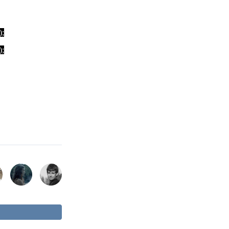
);
);