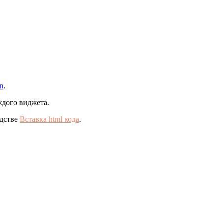
n
.
ждого виджета.
одстве
Вставка html кода
.