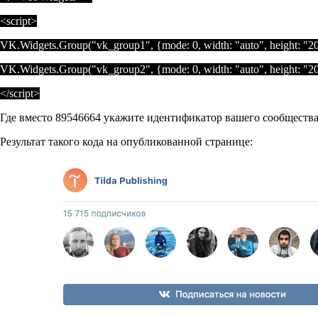
<
script
>
VK.Widgets.Group(
"vk_group1"
, {
mode
:
0
,
width
:
"auto"
,
height
:
"2
VK.Widgets.Group(
"vk_group2"
, {
mode
:
0
,
width
:
"auto"
,
height
:
"2
</
script
>
Где вместо 89546664 укажите идентификатор вашего сообщества
Результат такого кода на опубликованной странице: