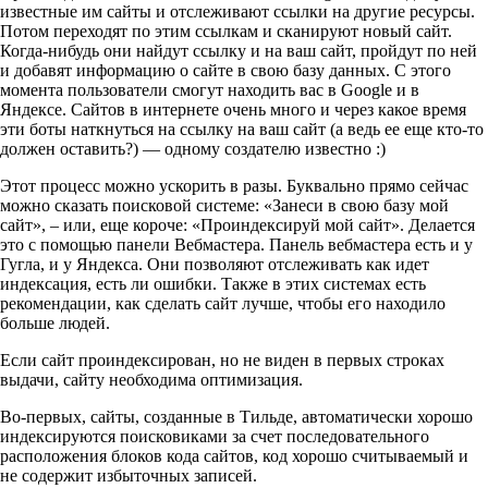
известные им сайты и отслеживают ссылки на другие ресурсы.
Потом переходят по этим ссылкам и сканируют новый сайт.
Когда-нибудь они найдут ссылку и на ваш сайт, пройдут по ней
и добавят информацию о сайте в свою базу данных. С этого
момента пользователи смогут находить вас в Google и в
Яндексе. Сайтов в интернете очень много и через какое время
эти боты наткнуться на ссылку на ваш сайт (а ведь ее еще кто-то
должен оставить?) — одному создателю известно :)
Этот процесс можно ускорить в разы. Буквально прямо сейчас
можно сказать поисковой системе: «Занеси в свою базу мой
сайт», – или, еще короче: «Проиндексируй мой сайт». Делается
это с помощью панели Вебмастера. Панель вебмастера есть и у
Гугла, и у Яндекса. Они позволяют отслеживать как идет
индексация, есть ли ошибки. Также в этих системах есть
рекомендации, как сделать сайт лучше, чтобы его находило
больше людей.
Если сайт проиндексирован, но не виден в первых строках
выдачи, сайту необходима оптимизация.
Во-первых, сайты, созданные в Тильде, автоматически хорошо
индексируются поисковиками за счет последовательного
расположения блоков кода сайтов, код хорошо считываемый и
не содержит избыточных записей.