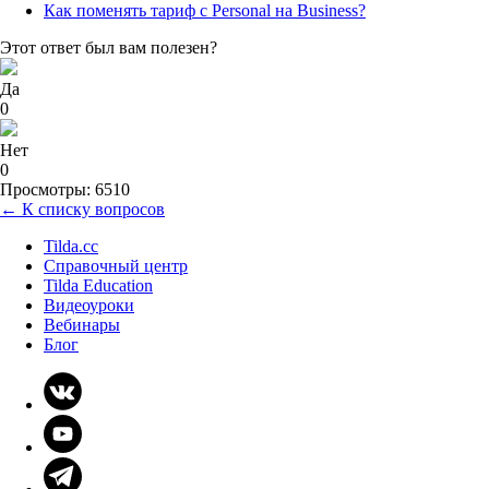
Как поменять тариф с Personal на Business?
Этот ответ был вам полезен?
Да
0
Нет
0
Просмотры: 6510
← К списку вопросов
Tilda.cc
Справочный центр
Tilda Education
Видеоуроки
Вебинары
Блог