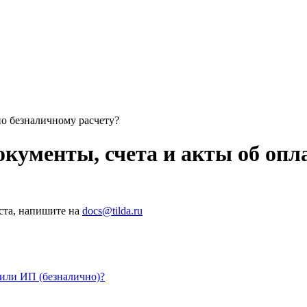
по безналичному расчету?
ументы, счета и акты об опла
ста, напишите на
docs@tilda.ru
 или ИП (безналично)?