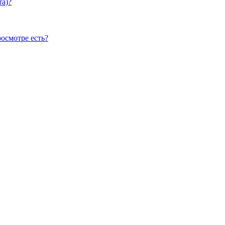
та)?
осмотре есть?