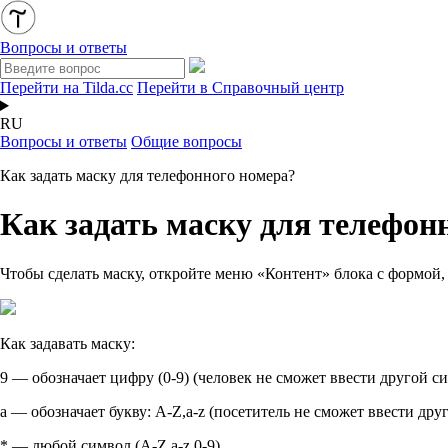
Вопросы и ответы
Перейти на Tilda.cc
Перейти в Справочный центр
RU
Вопросы и ответы
Общие вопросы
Как задать маску для телефонного номера?
Как задать маску для телефон
Чтобы сделать маску, откройте меню «Контент» блока с формой, 
Как задавать маску:
9 — обозначает цифру (0-9) (человек не сможет ввести другой с
a — обозначает букву: A-Z,a-z (посетитель не сможет ввести дру
* — любой символ (A-Z,a-z,0-9)